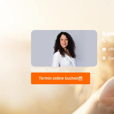
Kon
07
off
Que
Nuschin Jarolin
Termin online buchen