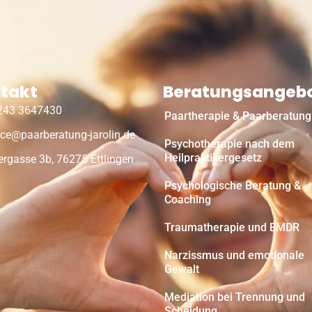
takt
Beratungsangeb
243 3647430
Paartherapie & Paarberatung
ice@paarberatung-jarolin.de
Psychotherapie nach dem
Heilpraktikergesetz
rgasse 3b, 76275 Ettlingen
Psychologische Beratung &
Coaching
Traumatherapie und EMDR
Narzissmus und emotionale
Gewalt
Mediation bei Trennung und
Scheidung