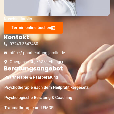
Nuschin Jarolin
Termin online buchen
Kontakt
07243 3647430
office@paarberatung-jarolin.de
Quergasse 3b, 76275 Ettlingen
Beratungsangebot
Paartherapie & Paarberatung
Psychotherapie nach dem Heilpraktikergesetz
Psychologische Beratung & Coaching
Traumatherapie und EMDR