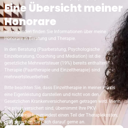
Eine Übersicht meiner
Honorare
Im Folgenden finden Sie Informationen über meine
Honorare in Beratung und Therapie.
In den Beratung (Paarberatung, Psychologische
Einzelberatung, Coaching und Mediation) ist die
gesetzliche Mehrwertsteuer (19%) bereits enthalten.
Therapie (Paartherapie und Einzeltherapie) sind
mehrwertsteuerbefreit.
Bitte beachten Sie, dass Einzeltherapie in meiner Praxis
eine Eigenleistung darstellen und nicht von den
Gesetzlichen Krankenversicherungen getragen wird. Wenn
Sie privat versichert sind, übernimmt Ihre PKV
wahrscheinlich zumindest einen Teil der Therapiekosten,
bitte sprechen Sie mich darauf gerne an.