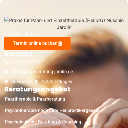
Nuschin Jarolin
Termin online buchen
Kontakt
07243 3647430
office@paarberatung-jarolin.de
Quergasse 3b, 76275 Ettlingen
Beratungsangebot
Paartherapie & Paarberatung
Psychotherapie nach dem Heilpraktikergesetz
Psychologische Beratung & Coaching